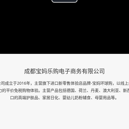
播
放
视
频
成都宝妈乐购电子商务有限公司
司成立于2016年，主营旗下进口新零售体验店品牌-宝妈环球购，以线
力的平价免税购物体验。主营产品包括德国、荷兰、丹麦、澳大利亚、新
口的高端护肤品、家居日化、婴幼儿奶粉辅食、母婴用品等。